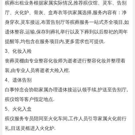
殡葬出租业务根据家属实际情况,推荐殡仪馆、灵车、告别
厅、火化炉、骨灰、盒寿衣等供家属选择,服务内容有：净
身穿衣,灵车接运,布置告别厅等殡葬服务一站式齐全项目,如
遗体整容,运输,保存到葬礼举行以及下葬到以后祭祀的周年
提醒等,均包含在服务项目内,更多需求也可提供.
3、化妆入殓
丧葬灵棚由专业整容化妆师为逝者进行整容化妆并整理着
装,由专业人员将逝者大殓入棺.
4、遗体告别
白事悼念会协助家属办理遗体接运认领手续,护送至告别厅,
殡仪馆等客户指定地点.
5、火化入盒
殡仪服务专员陪同至火化车间,工作人员引导家属火化前行
礼,目送灵柩进入火化炉.