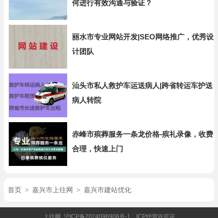
何进行有效沟通与验证？
丽水市专业网站开发|SEO网络推广，优秀设
计团队
汕头市私人救护车运送病人|跨省转运车护送
病人转院
赤峰市殡葬服务一条龙价格-殡礼录像，收费
合理，快速上门
首页
>
嘉兴市上往网
>
嘉兴市建站优化
上往网
沪ICP备2024096908号-1
ICP经营许可证