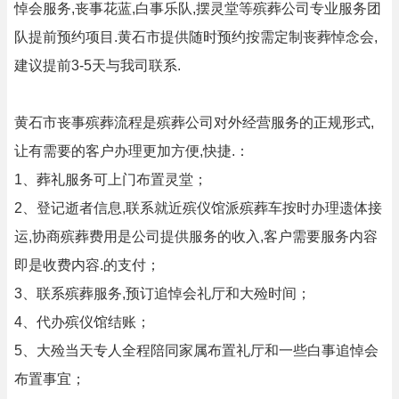
悼会服务,丧事花蓝,白事乐队,摆灵堂等殡葬公司专业服务团
队提前预约项目.黄石市提供随时预约按需定制丧葬悼念会,
建议提前3-5天与我司联系.
黄石市丧事殡葬流程是殡葬公司对外经营服务的正规形式,
让有需要的客户办理更加方便,快捷.：
1、葬礼服务可上门布置灵堂；
2、登记逝者信息,联系就近殡仪馆派殡葬车按时办理遗体接
运,协商殡葬费用是公司提供服务的收入,客户需要服务内容
即是收费内容.的支付；
3、联系殡葬服务,预订追悼会礼厅和大殓时间；
4、代办殡仪馆结账；
5、大殓当天专人全程陪同家属布置礼厅和一些白事追悼会
布置事宜；