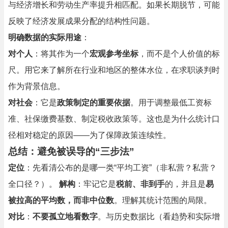
与经济增长和劳动生产率提升相匹配。如果长期脱节，可能
反映了经济发展成果分配的结构性问题。
明确数据的实际用途
：
对个人
：将其作为一个
宏观参考坐标
，而不是个人价值的标
尺。用它来了解所在行业和地区的整体水位，在求职谈判时
作为背景信息。
对社会
：它是
政策制定的重要依据
。用于调整最低工资标
准、社保缴费基数、制定税收政策等。这也是为什么统计口
径相对稳定的原因——为了保障政策连续性。
总结：避免被误导的“三步法”
定位
：先看清公布的是哪一类“平均工资”（非私营？私营？
全口径？）。
解构
：牢记它是
税前、非到手
的，并且是
易
被拉高的平均数，而非中位数
。理解其统计范围的局限。
对比
：
不要孤立地看数字
。与历史数据比（看趋势和实际增