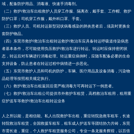
域，配备防护用品、消毒液、快速手消毒剂。
（二）救护/救治车出租救护人员穿工作服、隔离衣，戴手套、工作帽、救护
防护口罩；司机穿工作服，戴外科口罩、手套。
（三）救护人员、司机转运新型冠状病毒感染的肺炎患者后，须及时更换全
套防护物品。
（四）东莞市救护/救治车出租转运救护/救治车应具备转运呼吸道传染病患
者基本条件，尽可能使用负压救护/救治车进行转运。转运时应保持密闭状
态，转运后对车辆进行消毒处理。转运重症病例时，应随车配备必要的生命
支持设备，防止患者在转运过程中病情进一步恶化。
（五）东莞市救护人员和司机的防护，车辆、医疗用品及设备消毒，污染物
品处理等按照相关规定执行。
（六）救护/救治车出租返回后需严格消毒方可再转运下一例患者。
（七）救护/救治车出租公司提供市外救护车租赁，高档救治车租用，租用重
症护送车等救护/救治车出租转运业务
人之所以能，是相信能。私人出院救护车出租，重症转院急救车租车，长途
转院救治车租赁，全国救援车租车，租车成人护送车等团结协力共铸，东莞
市需长途，重症，个人救护车租赁服务公司，专业一条龙服务辉煌，以百倍