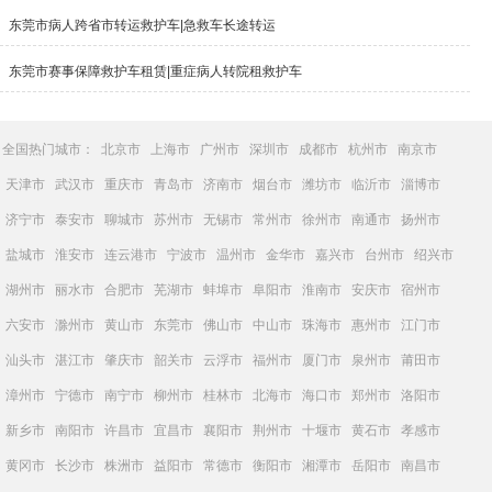
东莞市病人跨省市转运救护车|急救车长途转运
东莞市赛事保障救护车租赁|重症病人转院租救护车
全国热门城市：
北京市
上海市
广州市
深圳市
成都市
杭州市
南京市
天津市
武汉市
重庆市
青岛市
济南市
烟台市
潍坊市
临沂市
淄博市
济宁市
泰安市
聊城市
苏州市
无锡市
常州市
徐州市
南通市
扬州市
盐城市
淮安市
连云港市
宁波市
温州市
金华市
嘉兴市
台州市
绍兴市
湖州市
丽水市
合肥市
芜湖市
蚌埠市
阜阳市
淮南市
安庆市
宿州市
六安市
滁州市
黄山市
东莞市
佛山市
中山市
珠海市
惠州市
江门市
汕头市
湛江市
肇庆市
韶关市
云浮市
福州市
厦门市
泉州市
莆田市
漳州市
宁德市
南宁市
柳州市
桂林市
北海市
海口市
郑州市
洛阳市
新乡市
南阳市
许昌市
宜昌市
襄阳市
荆州市
十堰市
黄石市
孝感市
黄冈市
长沙市
株洲市
益阳市
常德市
衡阳市
湘潭市
岳阳市
南昌市