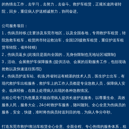
的热情去工作，去学习，去努力，去奋斗。救护车租赁，正规长途跨省转
院，回乡，重症病人护送精诚努力，协同奋进。
公司服务项目：
1，伤病员转移;(主要涉及东莞市地区，以及全国各地，专用救护车租赁，转
院急救车租车，租赁跨市转运救治车，全国120援救车租赁，重症护送车租
赁等转院，省外转移)
2，伤病员返乡;(此项目是面向全国的，无身份限制也无地址区域限制)
3，活动、会展救护车保障服务;(提供活动、会展的后勤服务工作，包括现场
抢救以及快速送往医/院)
4，伤病员护送车站、机场;跨省转运有精湛的技术人员，医生护士出车，有
现代救护车出租服务，救护车上的工作人员都是专业急救人员，保障病人安
全。临床经验，在路上处理病人出现的各种急救情况。
出租公司专门为危重及不能自理病人提供长途护送服务。以尊重生命、高效
服务人民，服务大众，24小时救护车服务，随叫随到。全心全意为伤病员的
服务，安全，快捷，准时将伤病员转送到目的地，为病人争分夺秒。
打造东莞市救护/救治车租赁全心全意、全面全程、专心热情的服务体系，租