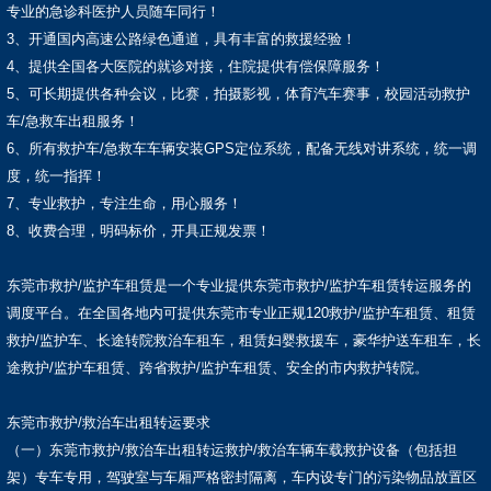
专业的急诊科医护人员随车同行！
3、开通国内高速公路绿色通道，具有丰富的救援经验！
4、提供全国各大医院的就诊对接，住院提供有偿保障服务！
5、可长期提供各种会议，比赛，拍摄影视，体育汽车赛事，校园活动救护
车/急救车出租服务！
6、所有救护车/急救车车辆安装GPS定位系统，配备无线对讲系统，统一调
度，统一指挥！
7、专业救护，专注生命，用心服务！
8、收费合理，明码标价，开具正规发票！
东莞市救护/监护车租赁是一个专业提供东莞市救护/监护车租赁转运服务的
调度平台。在全国各地内可提供东莞市专业正规120救护/监护车租赁、租赁
救护/监护车、长途转院救治车租车，租赁妇婴救援车，豪华护送车租车，长
途救护/监护车租赁、跨省救护/监护车租赁、安全的市内救护转院。
东莞市救护/救治车出租转运要求
（一）东莞市救护/救治车出租转运救护/救治车辆车载救护设备（包括担
架）专车专用，驾驶室与车厢严格密封隔离，车内设专门的污染物品放置区