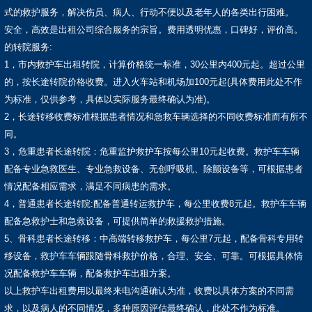
式的救护服务，解决伤员、病人、行动不便以及老年人的各类出行困难。
安全，高效是出租公司综合服务的宗旨。费用透明优惠，口碑好，评价高。
的转院服务:
1，市内救护车出租转院，计算价格统一标准，30公里内400元起。超过公里
的，按长途转院价格收费。进入火车站和机场加100元起(具体费用此处不作
为标准，仅供参考，具体以实际服务最终确认为准)。
2，长途转移收费标准根据患者情况和急救车辆选择的不同收费标准而有所不
同。
3，危重患者长途转院：危重监护救护车按每公里10元起收费。救护车车辆
配备专业急救医生、专业急救设备、无创呼吸机、除颤设备等，可根据患者
情况配备相应需求，满足不同病患的需求。
4，普通患者长途转院:配备普通转运救护车，每公里收费8元起。救护车车辆
配备急救护士和急救设备，可提供简单的救援救护措施。
5、骨科患者长途转移：中高端转移救护车，每公里7元起，配备骨科专用转
移设备，救护车车辆跟随骨科救护价格，合理、安全、可靠。可根据具体情
况配备救护车车辆，配备救护车出租方案。
以上救护车出租费用以最终来电沟通确认为准，收费以具体方案的不同需
求，以及病人的不同情况，多种原因评估最终确认，此处不作为标准。