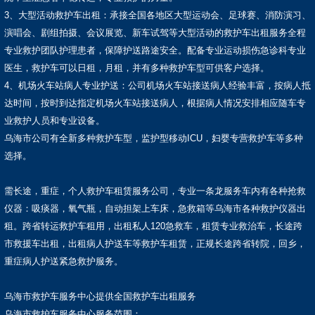
3、大型活动救护车出租：承接全国各地区大型运动会、足球赛、消防演习、
演唱会、剧组拍摄、会议展览、新车试驾等大型活动的救护车出租服务全程
专业救护团队护理患者，保障护送路途安全。配备专业运动损伤急诊科专业
医生，救护车可以日租，月租，并有多种救护车型可供客户选择。
4、机场火车站病人专业护送：公司机场火车站接送病人经验丰富，按病人抵
达时间，按时到达指定机场火车站接送病人，根据病人情况安排相应随车专
业救护人员和专业设备。
乌海市公司有全新多种救护车型，监护型移动ICU，妇婴专营救护车等多种
选择。
需长途，重症，个人救护车租赁服务公司，专业一条龙服务车内有各种抢救
仪器：吸痰器，氧气瓶，自动担架上车床，急救箱等乌海市各种救护仪器出
租。跨省转运救护车租用，出租私人120急救车，租赁专业救治车，长途跨
市救援车出租，出租病人护送车等救护车租赁，正规长途跨省转院，回乡，
重症病人护送紧急救护服务。
乌海市救护车服务中心提供全国救护车出租服务
乌海市救护车服务中心服务范围：