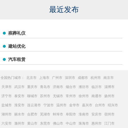
最近发布
殡葬礼仪
建站优化
汽车租赁
全国热门城市：
北京市
上海市
广州市
深圳市
成都市
杭州市
南京市
天津市
武汉市
重庆市
青岛市
济南市
烟台市
潍坊市
临沂市
淄博市
济宁市
泰安市
聊城市
苏州市
无锡市
常州市
徐州市
南通市
扬州市
盐城市
淮安市
连云港市
宁波市
温州市
金华市
嘉兴市
台州市
绍兴市
湖州市
丽水市
合肥市
芜湖市
蚌埠市
阜阳市
淮南市
安庆市
宿州市
六安市
滁州市
黄山市
东莞市
佛山市
中山市
珠海市
惠州市
江门市