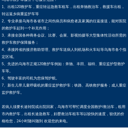
1、出租120救护车，重症转运急救车租车，出租奔驰救治车，救援车出租，
转运返乡病重监护车等
2、专业承接乌海市各省市之间伤病员和病愈者及家属的往返接送，能对医院
的救护车起到一个补充作用；
3、承接全国各种商务会议、比赛、会展、影视拍摄等大型集体性活动所需的
救护车救护保障服务；
4、承接跨省的接济救助管理、救护车送病人到机场和火车站等乌海市各个指
定区域。
5、先进的乌海市正规120救护车例如：奔驰、丰田、福特、重症监护型救护
车等。
6、驾驶丰富的司机为您保驾护航。
7、新生儿带儿童呼吸机的重症监护救护车；铁路、高铁救护服务；成人重症
监护救护车。
若病人须要长途转院或出院回家，乌海市可帮忙调度全国救护/救治车，租用
市内救护车，出租长途急救车，妇婴救治车租车等以较快的速度，较优的价
格给您，24小时随叫随到 欢迎您的来电。