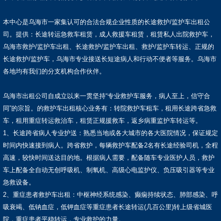
本中心是乌海市一家集认可的合法合规企业性质的长途救护/监护车出租公
司。提供：长途转运急救车租赁，成人救援车租赁，租赁私人出院救护车，
乌海市救护/监护车出租、长途救护/监护车出租、救护/监护车转运、正规的
长途救护/监护车，乌海市专业接送长短途病人和行动不便者等服务。乌海市
各地均有我们的分支机构合作伙伴。
乌海市出租公司自成立以来一贯坚持“专业救护车服务，病人至上，信守合
同”的宗旨。的救护车出租核心业务有：转院救护车租车，租用长途跨省急救
车，租用重症转运救治车，租赁正规援救车，返乡病重监护车转运等。
1、长途跨省病人专业护送：熟悉当地或各大城市的各大医院情况，保证规定
时间内快速接到病人。跨省救护，每辆救护车配备2名有长途经验司机，全程
高速，较快时间送达目的地。根据病人需要，配备随车专业医护人员，救护
车上配备全自动无创呼吸机、制氧机、高级心电监护仪、负压吸引器等专业
急救设备。
2、重症患者救护车出租：中枢神经系统感染、癫痫持续状态、肺部感染、呼
吸衰竭、低钠血症，低钾血症等重症患者长途转运(几百公里)转上级省城医
院，重症患者平稳转运，专业救护的力量。