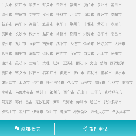
汕头市
湛江市
肇庆市
韶关市
云浮市
福州市
厦门市
泉州市
莆田市
漳州市
宁德市
南宁市
柳州市
桂林市
北海市
海口市
郑州市
洛阳市
新乡市
南阳市
许昌市
宜昌市
襄阳市
荆州市
十堰市
黄石市
孝感市
黄冈市
长沙市
株洲市
益阳市
常德市
衡阳市
湘潭市
岳阳市
南昌市
赣州市
九江市
宜春市
吉安市
沈阳市
大连市
铁岭市
哈尔滨市
大庆市
长春市
四平市
绵阳市
德阳市
南充市
宜宾市
自贡市
乐山市
泸州市
达州市
昆明市
曲靖市
大理
红河
玉溪市
丽江市
文山
楚雄
西双版纳
贵阳市
遵义市
拉萨市
石家庄市
保定市
唐山市
廊坊市
邯郸市
衡水市
张家口市
太原市
晋中市
呼和浩特市
包头市
西安市
咸阳市
宝鸡市
渭南市
榆林市
乌鲁木齐市
兰州市
银川市
西宁市
昆山市
三亚市
克拉玛依市
阿克苏
喀什
昌吉
克孜勒苏
伊犁
乌海市
赤峰市
通辽市
鄂尔多斯市
双鸭山市
黑河市
伊春市
铜川市
济源市
雄安新区
呼伦贝尔市
巴彦淖尔市
乌兰察布市
兴安盟
锡林郭勒盟
阿拉善盟
添加微信
拨打电话
上往网
沪ICP备2024096908号-1