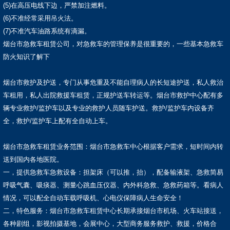
(5)在高压电线下边，严禁加注燃料。
(6)不准经常采用吊火法。
(7)不准汽车油路系统有滴漏。
烟台市急救车租赁公司，对急救车的管理保养是很重要的，一些基本急救车
防火知识了解下
烟台市救护及护送，专门从事危重及不能自理病人的长短途护送，私人救治
车租用，私人出院救援车租赁，正规护送车转运等。烟台市救护中心配有多
辆专业救护/监护车以及专业的救护人员随车护送。救护/监护车内设备齐
全，救护/监护车上配有全自动上车。
烟台市急救车租赁业务范围：烟台市急救车中心根据客户需求，短时间内转
送到国内各地医院。
一，提供急救车急救设备：担架床（可以推，抬），配备输液架、急救简易
呼吸气囊、吸痰器、测量心跳血压仪器、内外科急救、急救药箱等。看病人
情况，可以配全自动车载呼吸机、心电仪保障病人生命安全！
二，特色服务：烟台市急救车租赁中心长期承接烟台市机场、火车站接送，
各种剧组，影视拍摄基地，会展中心，大型商务服务救护、救援，价格合