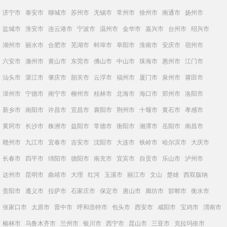
济宁市
泰安市
聊城市
苏州市
无锡市
常州市
徐州市
南通市
扬州市
盐城市
淮安市
连云港市
宁波市
温州市
金华市
嘉兴市
台州市
绍兴市
湖州市
丽水市
合肥市
芜湖市
蚌埠市
阜阳市
淮南市
安庆市
宿州市
六安市
滁州市
黄山市
东莞市
佛山市
中山市
珠海市
惠州市
江门市
汕头市
湛江市
肇庆市
韶关市
云浮市
福州市
厦门市
泉州市
莆田市
漳州市
宁德市
南宁市
柳州市
桂林市
北海市
海口市
郑州市
洛阳市
新乡市
南阳市
许昌市
宜昌市
襄阳市
荆州市
十堰市
黄石市
孝感市
黄冈市
长沙市
株洲市
益阳市
常德市
衡阳市
湘潭市
岳阳市
南昌市
赣州市
九江市
宜春市
吉安市
沈阳市
大连市
铁岭市
哈尔滨市
大庆市
长春市
四平市
绵阳市
德阳市
南充市
宜宾市
自贡市
乐山市
泸州市
达州市
昆明市
曲靖市
大理
红河
玉溪市
丽江市
文山
楚雄
西双版纳
贵阳市
遵义市
拉萨市
石家庄市
保定市
唐山市
廊坊市
邯郸市
衡水市
张家口市
太原市
晋中市
呼和浩特市
包头市
西安市
咸阳市
宝鸡市
渭南市
榆林市
乌鲁木齐市
兰州市
银川市
西宁市
昆山市
三亚市
克拉玛依市