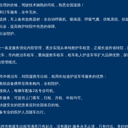
，合理的价格，驾驶技术娴熟的司机，熟悉全国道路！
和订车服务，全年无休。
属选择，车上备有急救器材：全自动呼吸机、吸痰器、呼吸气囊、供氧系统、担
出诊，提高救护转院中伤患的保障。
出诊陪护。
业一条龙服务强化内部管理，逐步实现从单纯救护车租赁，正规长途跨省转院，
救车，市内救治车租车，重病援救车租车，租车私人护送车等扩大品牌优势，探
的管理模式。
用市外救治车，转院援救车出租，租用长短途护送车等服务的优势：
救助设备携带至商务舱内，全程陪护。
接病人，每辆车配备2名专业司机。
救车服务，可提供上门看车，日租、月租、年租均可。
快捷安全的把患者送到全国各目的地。
备专业的医护人员随车出行。
途跨市救援车出租等满意只有起点，没有最好;服务永无止境，只有付出。美好