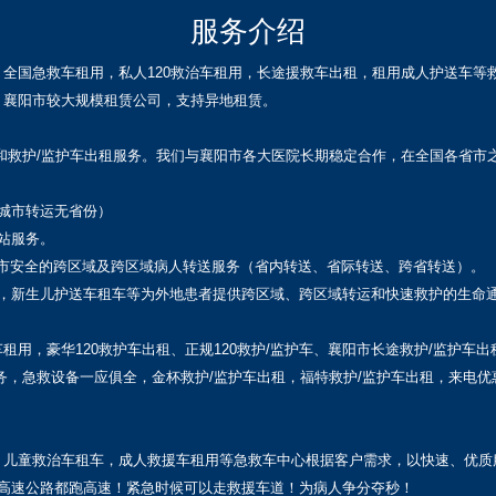
服务介绍
全国急救车租用，私人120救治车租用，长途援救车出租，租用成人护送车等
，襄阳市较大规模租赁公司，支持异地租赁。
和救护/监护车出租服务。我们与襄阳市各大医院长期稳定合作，在全国各省市
城市转运无省份）
站服务。
襄阳市安全的跨区域及跨区域病人转送服务（省内转送、省际转送、跨省转送）。
车，新生儿护送车租车等为外地患者提供跨区域、跨区域转运和快速救护的生命
用，豪华120救护车出租、正规120救护/监护车、襄阳市长途救护/监护车
务，急救设备一应俱全，金杯救护/监护车出租，福特救护/监护车出租，来电优
，儿童救治车租车，成人救援车租用等急救车中心根据客户需求，以快速、优质
有高速公路都跑高速！紧急时候可以走救援车道！为病人争分夺秒！