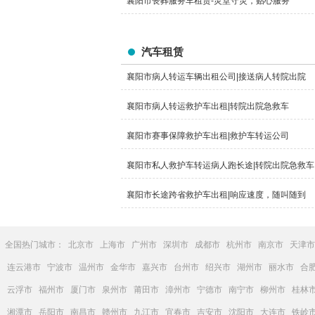
襄阳市丧葬服务车租赁-灵堂守灵，贴心服务
汽车租赁
襄阳市病人转运车辆出租公司|接送病人转院出院
襄阳市病人转运救护车出租|转院出院急救车
襄阳市赛事保障救护车出租|救护车转运公司
襄阳市私人救护车转运病人跑长途|转院出院急救车
襄阳市长途跨省救护车出租|响应速度，随叫随到
全国热门城市：
北京市
上海市
广州市
深圳市
成都市
杭州市
南京市
天津市
连云港市
宁波市
温州市
金华市
嘉兴市
台州市
绍兴市
湖州市
丽水市
合
云浮市
福州市
厦门市
泉州市
莆田市
漳州市
宁德市
南宁市
柳州市
桂林
湘潭市
岳阳市
南昌市
赣州市
九江市
宜春市
吉安市
沈阳市
大连市
铁岭