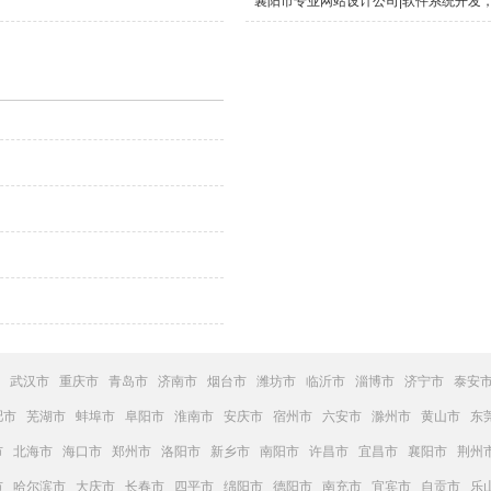
襄阳市专业网站设计公司|软件系统开发
武汉市
重庆市
青岛市
济南市
烟台市
潍坊市
临沂市
淄博市
济宁市
泰安
肥市
芜湖市
蚌埠市
阜阳市
淮南市
安庆市
宿州市
六安市
滁州市
黄山市
东
市
北海市
海口市
郑州市
洛阳市
新乡市
南阳市
许昌市
宜昌市
襄阳市
荆州
市
哈尔滨市
大庆市
长春市
四平市
绵阳市
德阳市
南充市
宜宾市
自贡市
乐