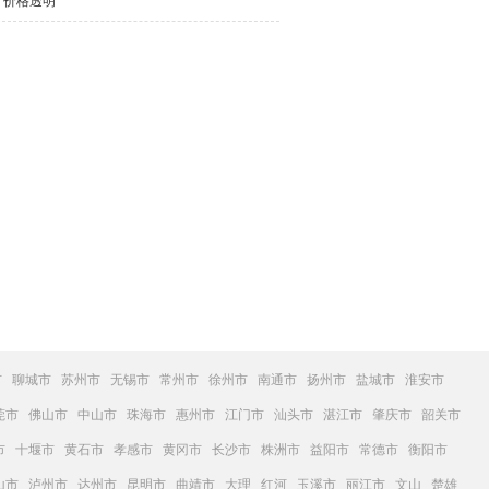
，价格透明
市
聊城市
苏州市
无锡市
常州市
徐州市
南通市
扬州市
盐城市
淮安市
莞市
佛山市
中山市
珠海市
惠州市
江门市
汕头市
湛江市
肇庆市
韶关市
市
十堰市
黄石市
孝感市
黄冈市
长沙市
株洲市
益阳市
常德市
衡阳市
山市
泸州市
达州市
昆明市
曲靖市
大理
红河
玉溪市
丽江市
文山
楚雄