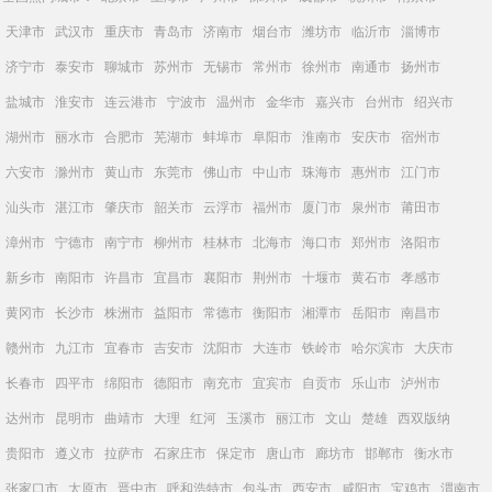
天津市
武汉市
重庆市
青岛市
济南市
烟台市
潍坊市
临沂市
淄博市
济宁市
泰安市
聊城市
苏州市
无锡市
常州市
徐州市
南通市
扬州市
盐城市
淮安市
连云港市
宁波市
温州市
金华市
嘉兴市
台州市
绍兴市
湖州市
丽水市
合肥市
芜湖市
蚌埠市
阜阳市
淮南市
安庆市
宿州市
六安市
滁州市
黄山市
东莞市
佛山市
中山市
珠海市
惠州市
江门市
汕头市
湛江市
肇庆市
韶关市
云浮市
福州市
厦门市
泉州市
莆田市
漳州市
宁德市
南宁市
柳州市
桂林市
北海市
海口市
郑州市
洛阳市
新乡市
南阳市
许昌市
宜昌市
襄阳市
荆州市
十堰市
黄石市
孝感市
黄冈市
长沙市
株洲市
益阳市
常德市
衡阳市
湘潭市
岳阳市
南昌市
赣州市
九江市
宜春市
吉安市
沈阳市
大连市
铁岭市
哈尔滨市
大庆市
长春市
四平市
绵阳市
德阳市
南充市
宜宾市
自贡市
乐山市
泸州市
达州市
昆明市
曲靖市
大理
红河
玉溪市
丽江市
文山
楚雄
西双版纳
贵阳市
遵义市
拉萨市
石家庄市
保定市
唐山市
廊坊市
邯郸市
衡水市
张家口市
太原市
晋中市
呼和浩特市
包头市
西安市
咸阳市
宝鸡市
渭南市