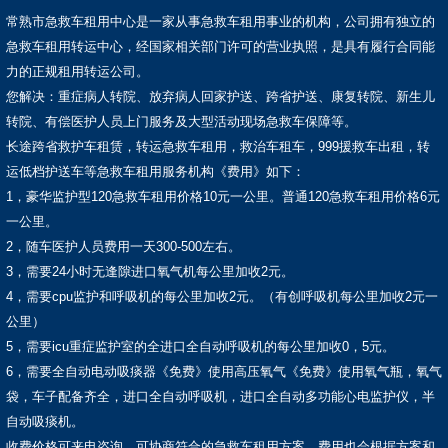
常熟市急救车租用中心是一家从事急救车租用事业的机构，公司拥有独立的
急救车租用转运中心，经国家相关部门许可的营业执照，是具有履行合同能
力的正规租用转运公司。
您解决：重症病人转院、放弃病人回家护送、跨省护送、康复转院、新生儿
转院、有偿医护人员上门服务及大型活动现场急救车保障等。
长途跨省救护车租赁，转运急救车租用，救治车租车，999援救车出租，转
运低档护送车等急救车租用服务机构《费用》如下：
1，豪华监护型120急救车租用价格10元一公里。普通120急救车租用价格6元
一公里。
2，随车医护人员费用一天300-500左右。
3，需要24小时无逢隙进口氧气机每公里加收2元。
4，需要cpu监护和呼吸机的每公里加收2元。（有创呼吸机每公里加收2元一
公里）
5，需要icu重症监护室的全进口全自动呼吸机的每公里加收0，5元。
6，需要全自动电动吸痰器《免费》使用高压氧气《免费》使用氧气瓶，氧气
袋，车子配备齐全，进口全自动呼吸机，进口全自动多功能心电监护仪，半
自动吸痰机。
收费价格可来电咨询，可协商符合的急救车租用方案，费用也会根据方案和