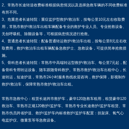
2、常熟市长途转送收费标准根据病患情况以及选择急救车辆的不同收费标准
有所不同。
3、危重患者长途转院：重症监护型救护/救治车，按每公里10元左右收取费
用，常熟市救护/救治车出租车辆配备专业的救护专业人员、专业抢救设备、
无创呼吸机、除颤设备等，可根据病患情况进行抢救。
4、普通患者长途转院：配备普通转运救护/救治车出租，按每公里8元左右收
取费用，救护/救治车出租车辆配备急救护士、急救设备，可提供简单抢救措
施。
5、骨科患者长途转院：常熟市中高端转运型救护/救治车、每公里7元起，配
备骨科专用转运设备、随车跟随骨科救护。常熟市救护/救治车出租中心，长
途转运，短途护送，常熟市24小时服务热线欢迎咨询，救护保障，影视制作
救护/救治车，保障常熟市救护/救治车出租。
常熟市急救中心：租赁长途跨市救护车，豪华120急救车租用，租赁豪华120
救治车、常熟市正规120救护/监护车、常熟市专业长途救护/监护车租赁、常
熟市伤员跨省护送、救护/监护车内标准救护/监护车配置：担架床、氧气心
电监护仪、微量泵等等急救设备。