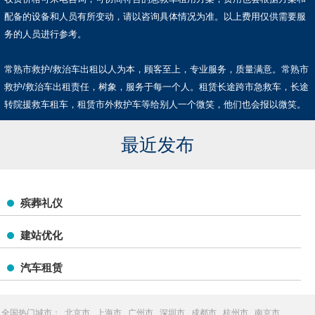
配备的设备和人员有所变动，请以咨询具体情况为准。以上费用仅供需要服
务的人员进行参考。
常熟市救护/救治车出租以人为本，顾客至上，专业服务，质量满意。常熟市
救护/救治车出租责任，树象，服务于每一个人。租赁长途跨市急救车，长途
转院援救车租车，租赁市外救护车等给别人一个微笑，他们也会报以微笑。
最近发布
殡葬礼仪
建站优化
汽车租赁
全国热门城市：
北京市
上海市
广州市
深圳市
成都市
杭州市
南京市